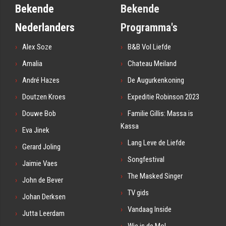
Bekende
Bekende
Nederlanders
Programma's
Alex Soze
B&B Vol Liefde
Amalia
Chateau Meiland
André Hazes
De Augurkenkoning
Doutzen Kroes
Expeditie Robinson 2023
Douwe Bob
Familie Gillis: Massa is
Kassa
Eva Jinek
Lang Leve de Liefde
Gerard Joling
Songfestival
Jaimie Vaes
The Masked Singer
John de Bever
TV gids
Johan Derksen
Vandaag Inside
Jutta Leerdam
Wie is de Mol