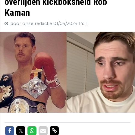
overlijden kickboksheld Rob
Kaman
door onze redactie
01/04/2024 14:11
Delen op Facebook
Delen op Twitter
Delen op Whatsapp
Delen via Mail
Delen via link