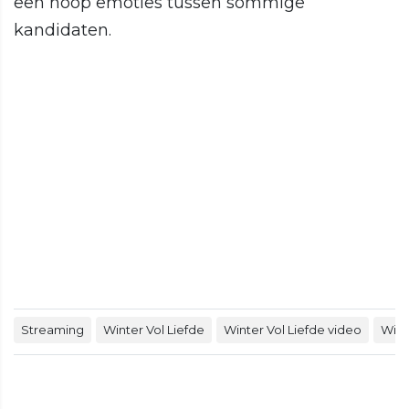
een hoop emoties tussen sommige
kandidaten.
Streaming
Winter Vol Liefde
Winter Vol Liefde video
Wint