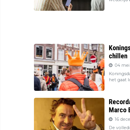
Konings
chillen
04 mei
Koningsda
het gaat l
Record
Marco B
16 dec
De volledi