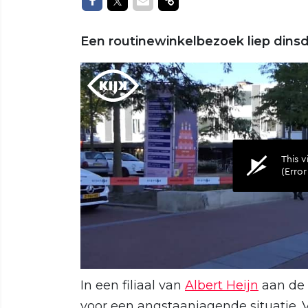
Delen op Facebook
Delen op Twitter
Delen via Mail
Delen via link
Een routinewinkelbezoek liep dinsd
In een filiaal van
Albert Heijn
aan de 
voor een angstaanjagende situatie. V