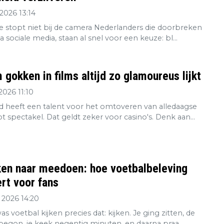
2026 13:14
re stopt niet bij de camera Nederlanders die doorbreken
ia sociale media, staan al snel voor een keuze: bl...
gokken in films altijd zo glamoureus lijkt
2026 11:10
 heeft een talent voor het omtoveren van alledaagse
tot spectakel. Dat geldt zeker voor casino's. Denk aan...
ken naar meedoen: hoe voetbalbeleving
rt voor fans
 2026 14:20
s voetbal kijken precies dat: kijken. Je ging zitten, de
 begon, je keek negentig minuten, en daarna praa...