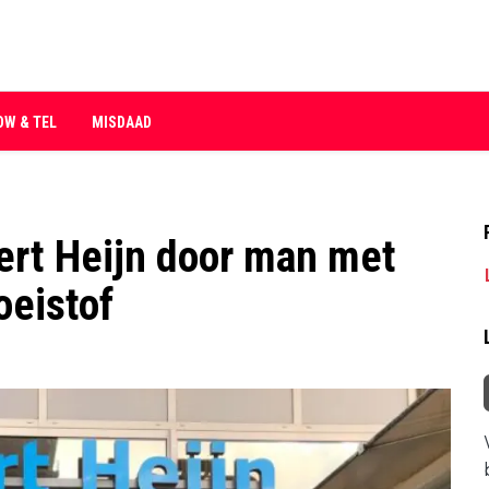
OW & TEL
MISDAAD
ert Heijn door man met
oeistof