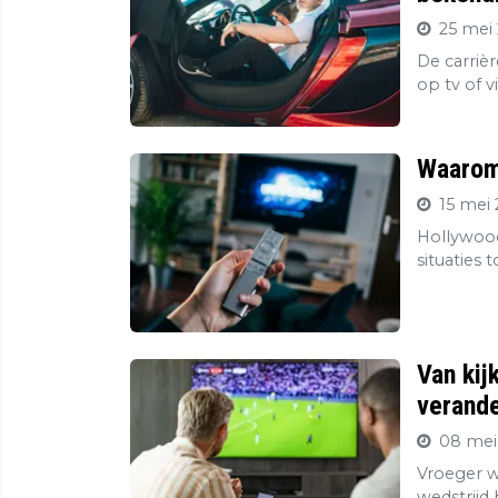
25 mei 
De carriè
op tv of v
Waarom 
15 mei 
Hollywood
situaties 
Van kij
verande
08 mei
Vroeger wa
wedstrijd