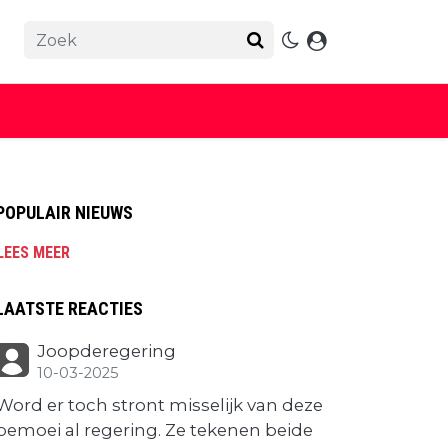
POPULAIR NIEUWS
LEES MEER
LAATSTE REACTIES
Joopderegering
10-03-2025
Word er toch stront misselijk van deze
bemoei al regering. Ze tekenen beide