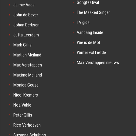
Songfestival
Jaimie Vaes
The Masked Singer
John de Bever
TV gids
Johan Derksen
Vandaag Inside
Jutta Leerdam
Wie is de Mol
Mark Gillis
Winter vol Liefde
Martien Meiland
Max Verstappen nieuws
Max Verstappen
Maxime Meiland
Monica Geuze
Nicol Kremers
Noa Vahle
Peter Gillis
Rico Verhoeven
Suzanne Schulting