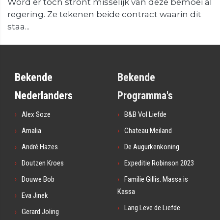
Word er toch stront misselijk van deze bemoei al
regering. Ze tekenen beide contract waarin dit
staa...
Bekende
Bekende
Nederlanders
Programma's
Alex Soze
B&B Vol Liefde
Amalia
Chateau Meiland
André Hazes
De Augurkenkoning
Doutzen Kroes
Expeditie Robinson 2023
Douwe Bob
Familie Gillis: Massa is
Kassa
Eva Jinek
Lang Leve de Liefde
Gerard Joling