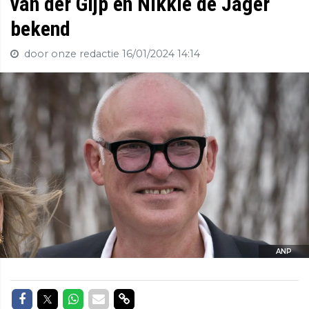
van der Gijp en Nikkie de Jager
bekend
door onze redactie
16/01/2024 14:14
ANP
Delen op Facebook
Delen op Twitter
Delen op Whatsapp
Delen via Mail
Delen via link