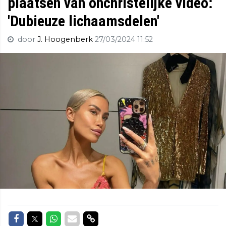
plaatsen van onchristelijke video:
'Dubieuze lichaamsdelen'
door
J. Hoogenberk
27/03/2024 11:52
Delen op Facebook
Delen op Twitter
Delen op Whatsapp
Delen via Mail
Delen via link