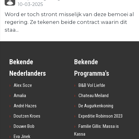
10-03-2025
Word er toch stront misselijk van deze bemoei al
regering. Ze tekenen beide contract waarin dit
staa...
Bekende
Bekende
Nederlanders
Programma's
Alex Soze
B&B Vol Liefde
Amalia
Chateau Meiland
André Hazes
De Augurkenkoning
Doutzen Kroes
Expeditie Robinson 2023
Douwe Bob
Familie Gillis: Massa is
Kassa
Eva Jinek