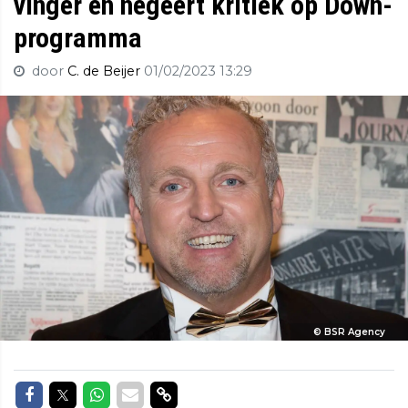
vinger en negeert kritiek op Down-
programma
door
C. de Beijer
01/02/2023 13:29
© BSR Agency
Delen op Facebook
Delen op Twitter
Delen op Whatsapp
Delen via Mail
Delen via link