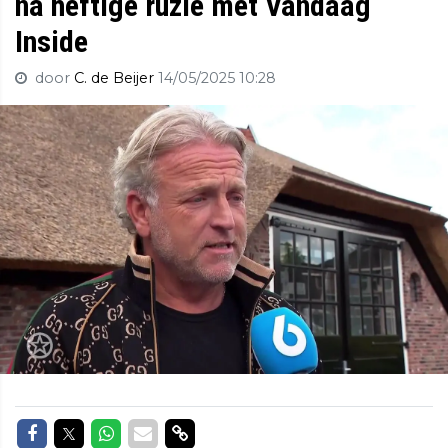
na heftige ruzie met Vandaag
Inside
door
C. de Beijer
14/05/2025 10:28
Delen op Facebook
Delen op Twitter
Delen op Whatsapp
Delen via Mail
Delen via link