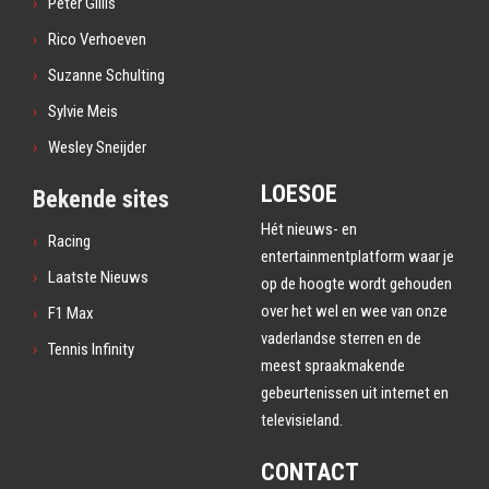
Peter Gillis
Rico Verhoeven
Suzanne Schulting
Sylvie Meis
Wesley Sneijder
LOESOE
Bekende sites
Hét nieuws- en
Racing
entertainmentplatform waar je
Laatste Nieuws
op de hoogte wordt gehouden
over het wel en wee van onze
F1 Max
vaderlandse sterren en de
Tennis Infinity
meest spraakmakende
gebeurtenissen uit internet en
televisieland.
CONTACT