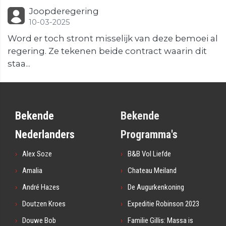
Joopderegering
10-03-2025
Word er toch stront misselijk van deze bemoei al
regering. Ze tekenen beide contract waarin dit
staa...
Bekende
Bekende
Nederlanders
Programma's
Alex Soze
B&B Vol Liefde
Amalia
Chateau Meiland
André Hazes
De Augurkenkoning
Doutzen Kroes
Expeditie Robinson 2023
Douwe Bob
Familie Gillis: Massa is