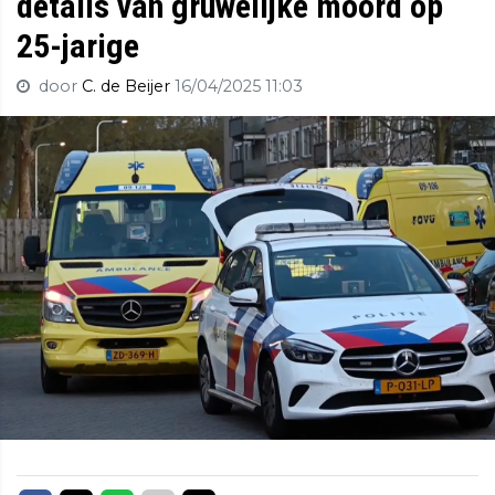
details van gruwelijke moord op
25-jarige
door
C. de Beijer
16/04/2025 11:03