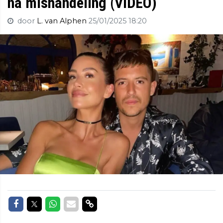
na mishandeling (VIDEO)
door
L. van Alphen
25/01/2025 18:20
Delen op Facebook
Delen op Twitter
Delen op Whatsapp
Delen via Mail
Delen via link