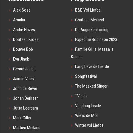
Alex Soze
B&B Vol Liefde
Amalia
Chateau Meiland
André Hazes
De Augurkenkoning
Doutzen Kroes
Expeditie Robinson 2023
Douwe Bob
Familie Gillis: Massa is
Kassa
Eva Jinek
Lang Leve de Liefde
Gerard Joling
Songfestival
Jaimie Vaes
The Masked Singer
John de Bever
TV gids
Johan Derksen
Vandaag Inside
Jutta Leerdam
Wie is de Mol
Mark Gillis
Winter vol Liefde
Martien Meiland