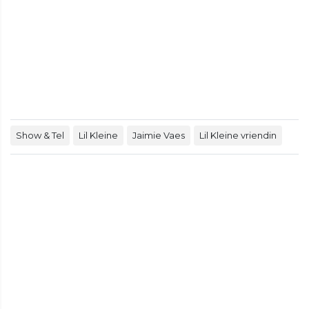
Show & Tel
Lil Kleine
Jaimie Vaes
Lil Kleine vriendin