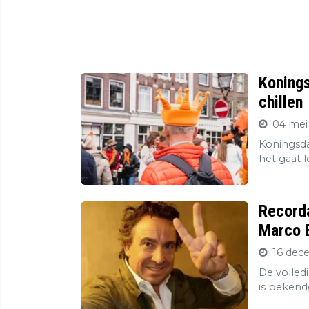
Konings
chillen
04 mei
Koningsda
het gaat l
Record
Marco B
16 dec
De volledi
is bekend