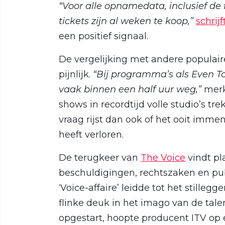
“Voor alle opnamedata, inclusief de f
tickets zijn al weken te koop,”
schrijf
een positief signaal.
De vergelijking met andere populair
pijnlijk.
“Bij programma’s als Even To
vaak binnen een half uur weg,”
merkt
shows in recordtijd volle studio’s trek
vraag rijst dan ook of het ooit imme
heeft verloren.
De terugkeer van
The Voice
vindt pl
beschuldigingen, rechtszaken en pu
‘Voice-affaire’ leidde tot het still
flinke deuk in het imago van de ta
opgestart, hoopte producent ITV op e