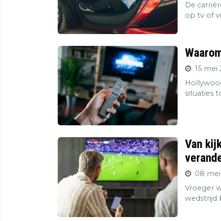
De carriè
op tv of v
Waarom 
15 mei 
Hollywood
situaties 
Van kij
verande
08 mei
Vroeger wa
wedstrijd