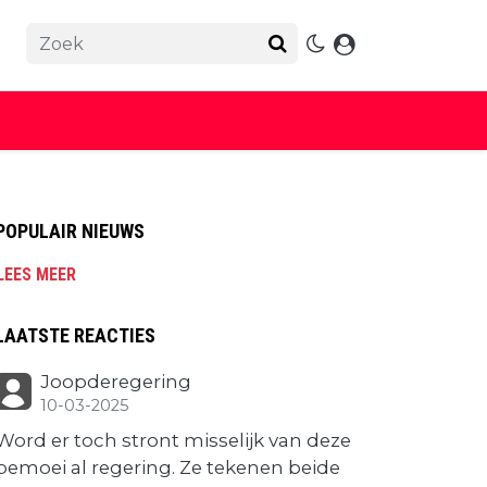
POPULAIR NIEUWS
LEES MEER
LAATSTE REACTIES
Joopderegering
10-03-2025
Word er toch stront misselijk van deze
bemoei al regering. Ze tekenen beide