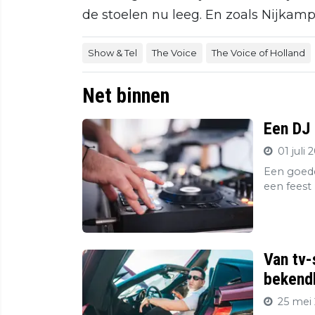
de stoelen nu leeg. En zoals Nijkamp t
Show & Tel
The Voice
The Voice of Holland
Net binnen
Een DJ 
01 juli 
Een goede
een feest 
Van tv-
bekendh
25 mei 