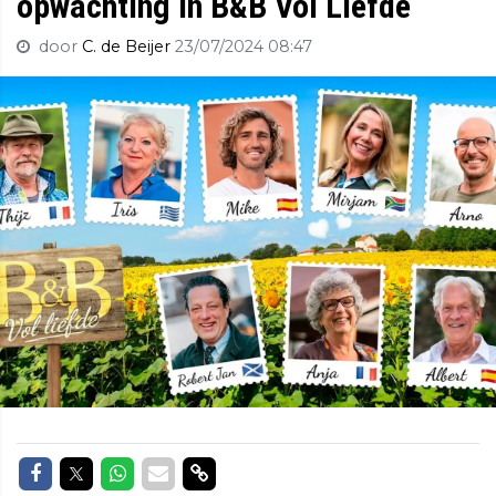
opwachting in B&B Vol Liefde
door
C. de Beijer
23/07/2024 08:47
Delen op Facebook
Delen op Twitter
Delen op Whatsapp
Delen via Mail
Delen via link