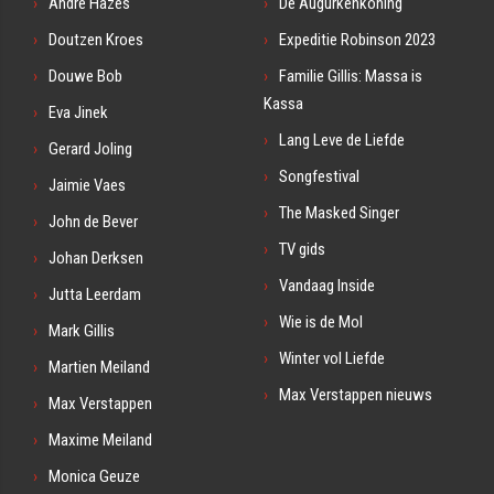
André Hazes
De Augurkenkoning
Doutzen Kroes
Expeditie Robinson 2023
Douwe Bob
Familie Gillis: Massa is
Kassa
Eva Jinek
Lang Leve de Liefde
Gerard Joling
Songfestival
Jaimie Vaes
The Masked Singer
John de Bever
TV gids
Johan Derksen
Vandaag Inside
Jutta Leerdam
Wie is de Mol
Mark Gillis
Winter vol Liefde
Martien Meiland
Max Verstappen nieuws
Max Verstappen
Maxime Meiland
Monica Geuze