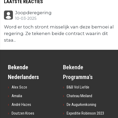
LAATSTE REACTIES
Joopderegering
10-03-2025
Word er toch stront misselijk van deze bemoei al
regering. Ze tekenen beide contract waarin dit
staa...
Bekende
Bekende
Nederlanders
Programma's
Alex Soze
B&B Vol Liefde
Amalia
Chateau Meiland
André Hazes
De Augurkenkoning
Doutzen Kroes
Expeditie Robinson 2023