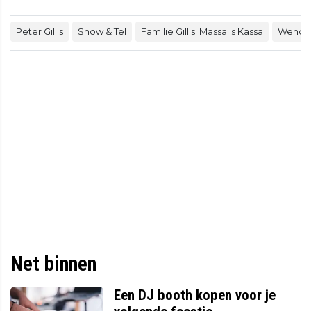
Peter Gillis
Show & Tel
Familie Gillis: Massa is Kassa
Wendy 
Net binnen
Een DJ booth kopen voor je