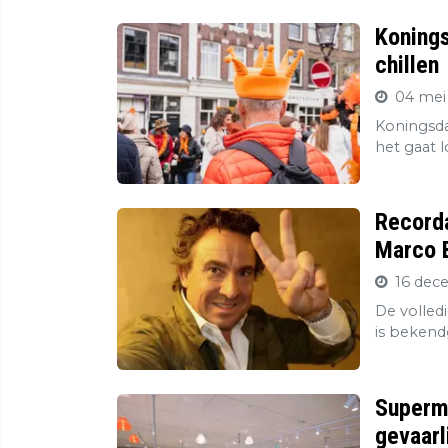
Konings
chillen
04 mei
Koningsda
het gaat l
Record
Marco B
16 dec
De volledi
is bekend
Superma
gevaarl