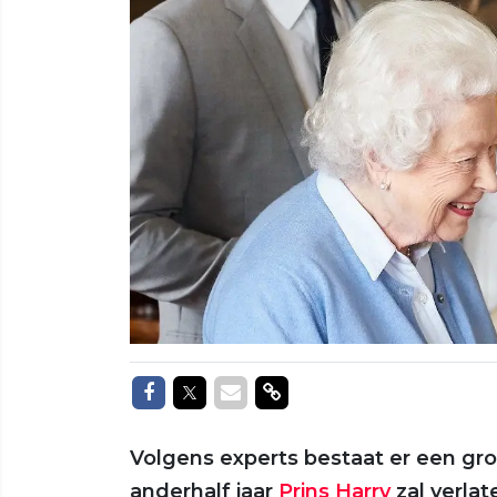
Delen op Facebook
Delen op Twitter
Delen via Mail
Delen via link
Volgens experts bestaat er een gr
anderhalf jaar
Prins Harry
zal verlat