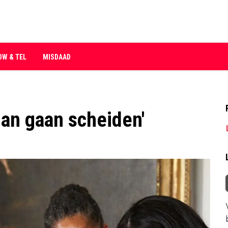
OW & TEL
MISDAAD
han gaan scheiden'