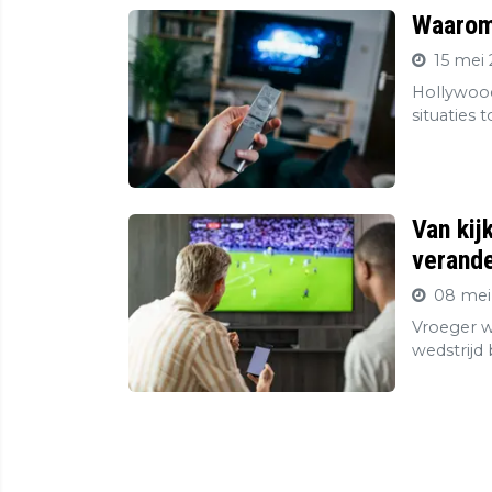
Waarom 
15 mei 
Hollywood
situaties 
Van kij
verande
08 mei
Vroeger wa
wedstrijd