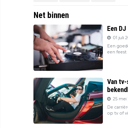
Net binnen
Een DJ 
01 juli 
Een goede
een feest 
Van tv-
bekendh
25 mei 
De carriè
op tv of v