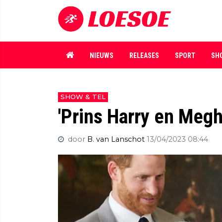
NIEUWS
RELEASES
SPORT
SH
SHOW & TEL
'Prins Harry en Meg
door
B. van Lanschot
13/04/2023 08:44