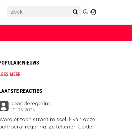
POPULAIR NIEUWS
LEES MEER
LAATSTE REACTIES
Joopderegering
10-03-2025
Word er toch stront misselijk van deze
bemoei al regering. Ze tekenen beide