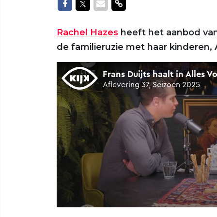
Delen op Facebook
Delen op Twitter
Delen via Mail
Delen via link
Rachel Hazes
heeft het aanbod va
de familieruzie met haar kinderen,