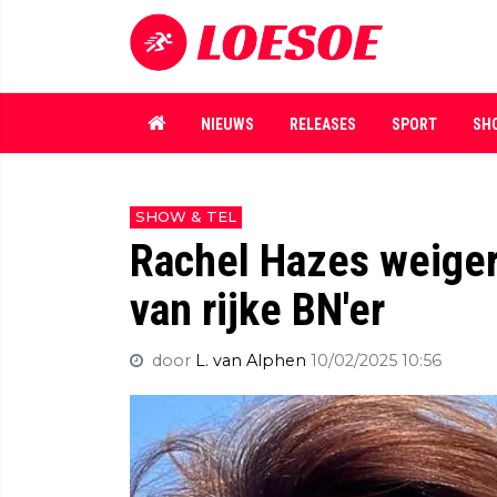
NIEUWS
RELEASES
SPORT
SH
SHOW & TEL
Rachel Hazes weiger
van rijke BN'er
door
L. van Alphen
10/02/2025 10:56