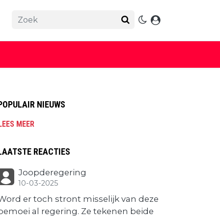
POPULAIR NIEUWS
LEES MEER
LAATSTE REACTIES
Joopderegering
10-03-2025
Word er toch stront misselijk van deze
bemoei al regering. Ze tekenen beide