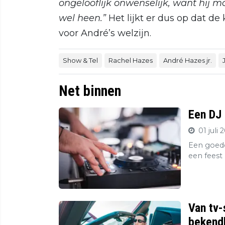
ongelooflijk onwenselijk, want hij mo
wel heen.”
Het lijkt er dus op dat de
voor André’s welzijn.
Show & Tel
Rachel Hazes
André Hazes jr.
Net binnen
Een DJ 
01 juli 
Een goede
een feest 
Van tv-
bekendh