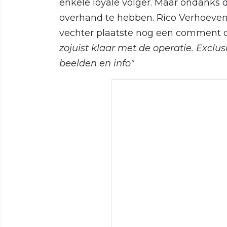
enkele loyale volger. Maar ondanks d
overhand te hebben. Rico Verhoeven li
vechter plaatste nog een comment 
zojuist klaar met de operatie. Exclu
beelden en info"