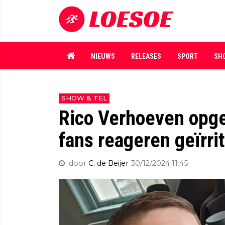
NIEUWS
RELEASES
SPORT
SH
SHOW & TEL
Rico Verhoeven opge
fans reageren geïrri
door
C. de Beijer
30/12/2024 11:45