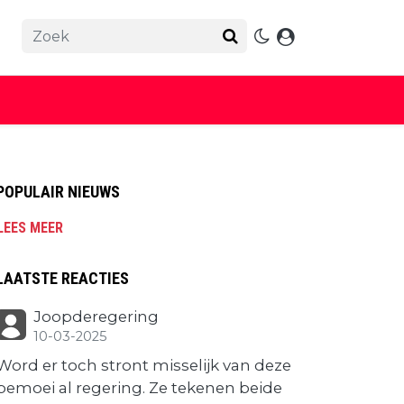
POPULAIR NIEUWS
LEES MEER
LAATSTE REACTIES
Joopderegering
10-03-2025
Word er toch stront misselijk van deze
bemoei al regering. Ze tekenen beide