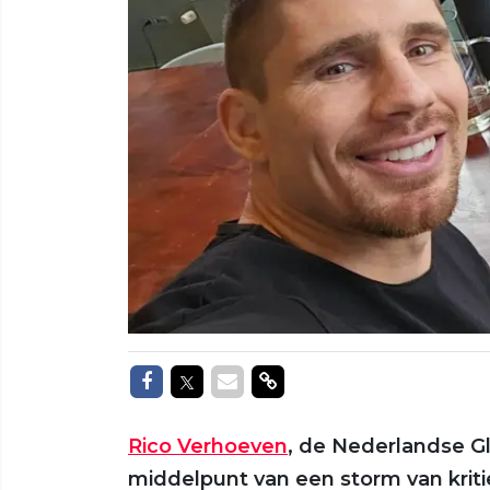
Delen op Facebook
Delen op Twitter
Delen via Mail
Delen via link
Rico Verhoeven
, de Nederlandse Gl
middelpunt van een storm van kriti