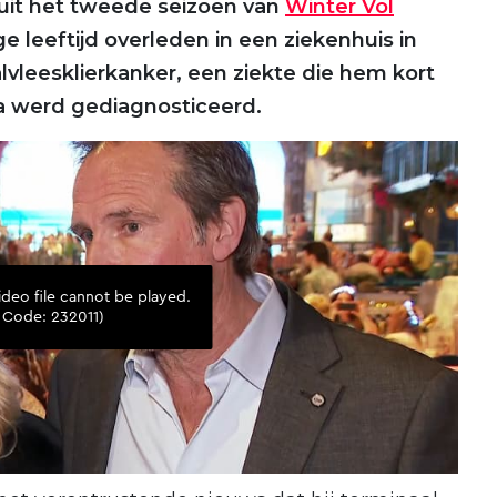
uit het tweede seizoen van
Winter Vol
rige leeftijd overleden in een ziekenhuis in
 alvleesklierkanker, een ziekte die hem kort
werd gediagnosticeerd.​