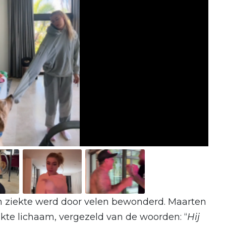
jn ziekte werd door velen bewonderd. Maarten
akte lichaam, vergezeld van de woorden: “
Hij