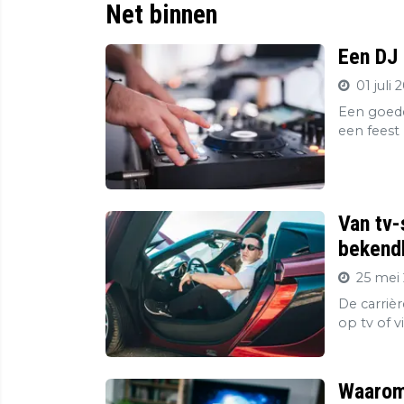
Net binnen
Een DJ 
01 juli 
Een goede
een feest 
Van tv-
bekendh
25 mei 
De carriè
op tv of v
Waarom 