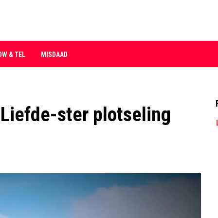
OW & TEL
MISDAAD
 Liefde-ster plotseling