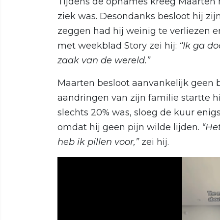
Tijdens de opnames kreeg Maarten h
ziek was. Desondanks besloot hij zij
zeggen had hij weinig te verliezen en
met weekblad Story zei hij:
“Ik ga do
zaak van de wereld.” ​
Maarten besloot aanvankelijk geen
aandringen van zijn familie startte
slechts 20% was, sloeg de kuur enigs
omdat hij geen pijn wilde lijden.
“Het
heb ik pillen voor,”
zei hij.