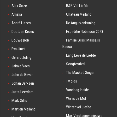
Alex Soze
B&B Vol Liefde
Amalia
Chateau Meiland
André Hazes
De Augurkenkoning
Doutzen Kroes
Expeditie Robinson 2023
Douwe Bob
Familie Gillis: Massa is
Kassa
Eva Jinek
Lang Leve de Liefde
Gerard Joling
Songfestival
Jaimie Vaes
The Masked Singer
John de Bever
TV gids
Johan Derksen
Vandaag Inside
Jutta Leerdam
Wie is de Mol
Mark Gillis
Winter vol Liefde
Martien Meiland
Max Verstappen nieuws