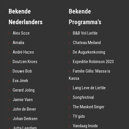
Bekende
Bekende
Nederlanders
Programma's
Alex Soze
B&B Vol Liefde
Amalia
Chateau Meiland
André Hazes
De Augurkenkoning
Doutzen Kroes
Expeditie Robinson 2023
Douwe Bob
Familie Gillis: Massa is
Kassa
Eva Jinek
Lang Leve de Liefde
Gerard Joling
Songfestival
Jaimie Vaes
The Masked Singer
John de Bever
TV gids
Johan Derksen
Vandaag Inside
Jutta Leerdam