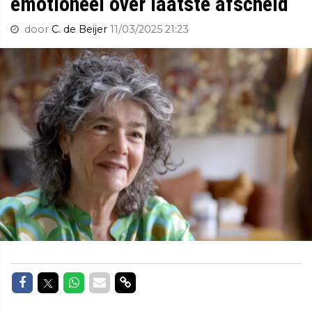
emotioneel over laatste afscheid
door
C. de Beijer
11/03/2025 21:23
Delen op Facebook
Delen op Twitter
Delen op Whatsapp
Delen via Mail
Delen via link