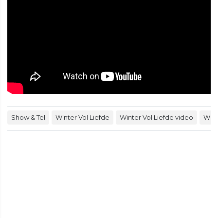
Show & Tel
Winter Vol Liefde
Winter Vol Liefde video
Wint