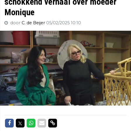
schokkend verhaal over moeder
Monique
door
C. de Beijer
05/02/2025 10:10
Delen op Facebook
Delen op Twitter
Delen op Whatsapp
Delen via Mail
Delen via link