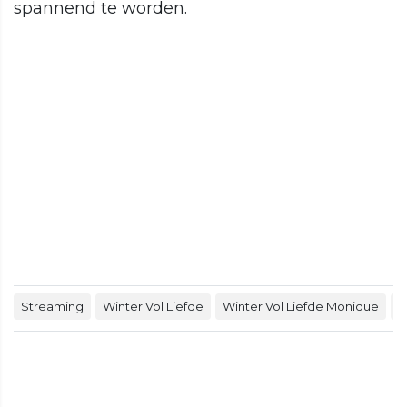
spannend te worden.
Streaming
Winter Vol Liefde
Winter Vol Liefde Monique
W