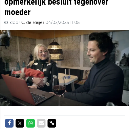
opmerkelijk besluit tegenover
moeder
door
C. de Beijer
04/02/2025 11:05
Delen op Facebook
Delen op Twitter
Delen op Whatsapp
Delen via Mail
Delen via link