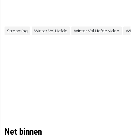
Streaming
Winter Vol Liefde
Winter Vol Liefde video
Wint
Net binnen