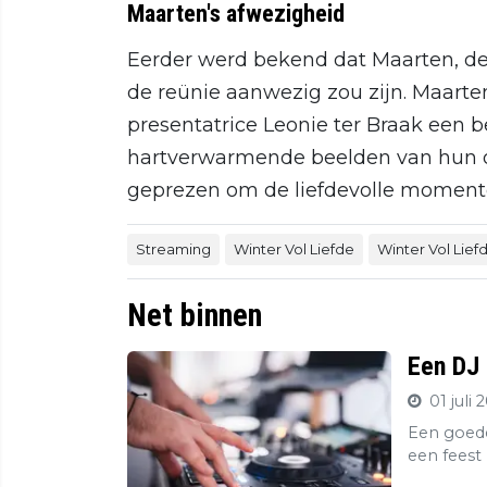
Maarten's afwezigheid
Eerder werd bekend dat Maarten, de B
de reünie aanwezig zou zijn. Maarte
presentatrice Leonie ter Braak een 
hartverwarmende beelden van hun on
geprezen om de liefdevolle momente
Streaming
Winter Vol Liefde
Winter Vol Lief
Net binnen
Een DJ 
01 juli 
Een goede
een feest 