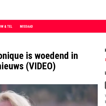
OW & TEL
MISDAAD
onique is woedend in
nieuws (VIDEO)