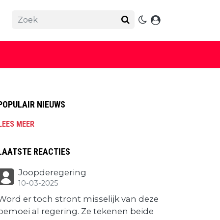
POPULAIR NIEUWS
LEES MEER
LAATSTE REACTIES
Joopderegering
10-03-2025
Word er toch stront misselijk van deze
bemoei al regering. Ze tekenen beide