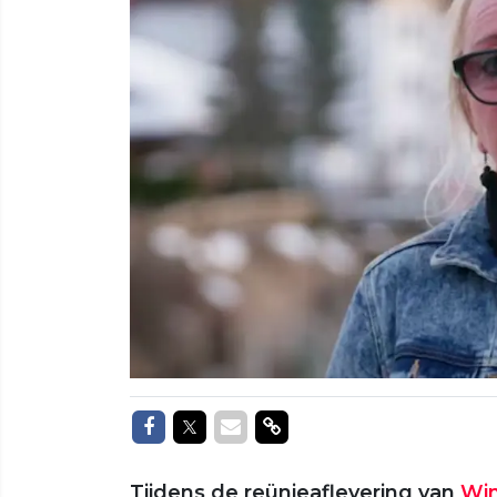
Delen op Facebook
Delen op Twitter
Delen via Mail
Delen via link
Tijdens de reünieaflevering van
Win