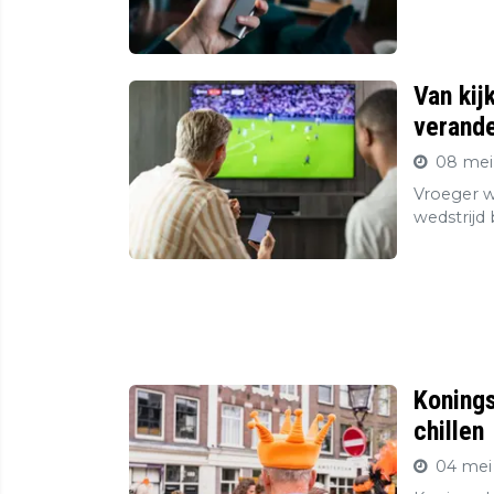
Van kij
verande
08 mei
Vroeger wa
wedstrijd
Konings
chillen
04 mei