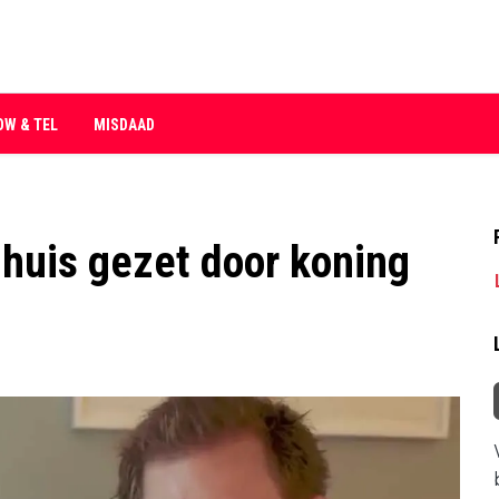
OW & TEL
MISDAAD
 huis gezet door koning