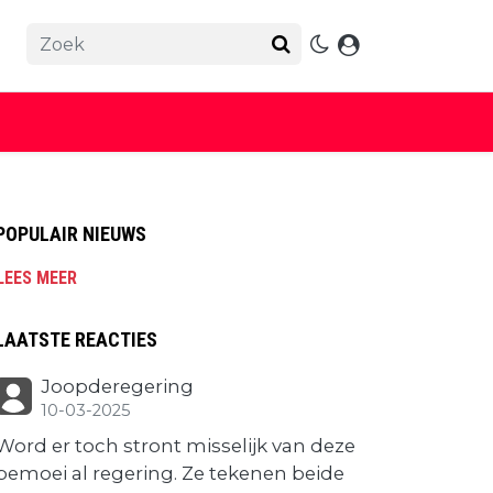
POPULAIR NIEUWS
LEES MEER
LAATSTE REACTIES
Joopderegering
10-03-2025
Word er toch stront misselijk van deze
bemoei al regering. Ze tekenen beide