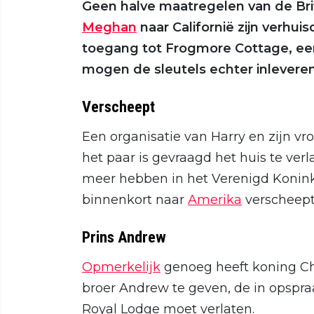
Geen halve maatregelen van de Bri
Meghan
naar Californië zijn verhui
toegang tot Frogmore Cottage, een
mogen de sleutels echter inlevere
Verscheept
Een organisatie van Harry en zijn v
het paar is gevraagd het huis te verl
meer hebben in het Verenigd Koninkr
binnenkort naar
Amerika
verscheept
Prins Andrew
Opmerkelijk
genoeg heeft koning Ch
broer Andrew te geven, de in opspra
Royal Lodge moet verlaten.