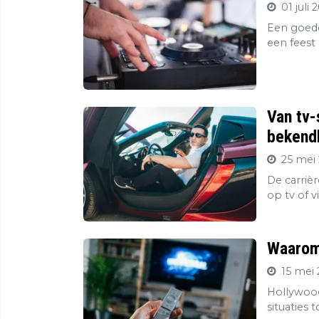
01 juli 
Een goede
een feest 
Van tv-
bekendh
25 mei 
De carriè
op tv of v
Waarom 
15 mei 
Hollywood
situaties 