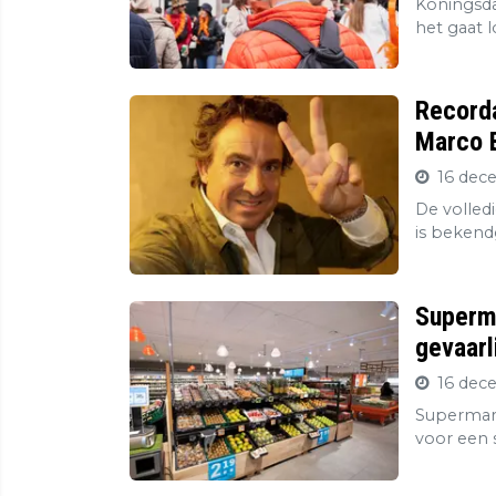
Koningsda
het gaat l
Record
Marco B
16 dec
De volledi
is bekend
Superma
gevaarl
16 dec
Supermark
voor een s