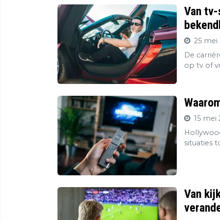
Van tv-
bekendh
25 mei 
De carriè
op tv of v
Waarom 
15 mei 
Hollywood
situaties 
Van kij
verande