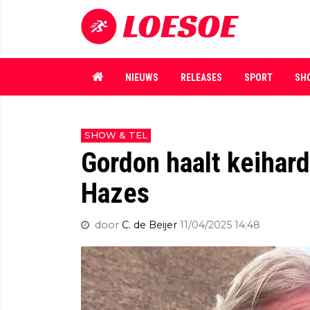
NIEUWS
RELEASES
SPORT
SH
SHOW & TEL
Gordon haalt keihard
Hazes
door
C. de Beijer
11/04/2025 14:48