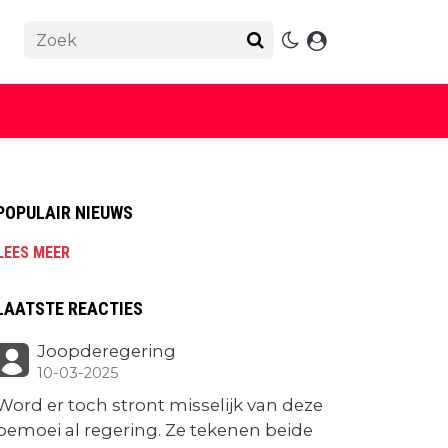
POPULAIR NIEUWS
LEES MEER
LAATSTE REACTIES
Joopderegering
10-03-2025
Word er toch stront misselijk van deze
bemoei al regering. Ze tekenen beide